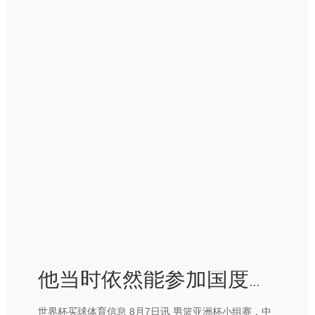
他当时依然能参加国度队了但还没参加联赛世界杯买球体育信息
世界杯买球体育信息 8月7日讯 男篮亚洲杯小组赛，中