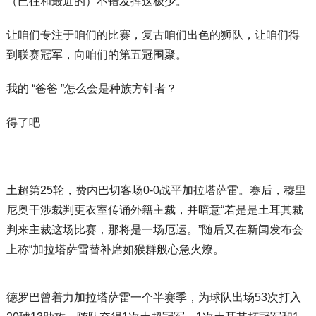
（已往和最近的）不错发挥这极少。
让咱们专注于咱们的比赛，复古咱们出色的狮队，让咱们得
到联赛冠军，向咱们的第五冠围聚。
我的 “爸爸 ”怎么会是种族方针者？
得了吧
土超第25轮，费内巴切客场0-0战平加拉塔萨雷。赛后，穆里
尼奥干涉裁判更衣室传诵外籍主裁，并暗意“若是是土耳其裁
判来主裁这场比赛，那将是一场厄运。”随后又在新闻发布会
上称“加拉塔萨雷替补席如猴群般心急火燎。
德罗巴曾着力加拉塔萨雷一个半赛季，为球队出场53次打入