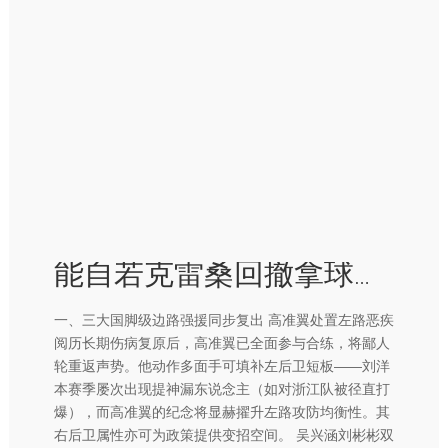
能自若克雷桑回撤拿球世界杯买球体育信息
一、三大国脚级边路强援同步复出 高准翼处置左路恶疾
阅历长期伤病复原后，高准翼已全面参与合练，将鄙人
轮重返声势。他动作多面手可填补左后卫短板——刘洋
本赛季屡次出现提神漏东说念主（如对浙江队被径直打
爆），而高准翼的纪念将显赫擢升左路攻防均衡性。其
右后卫属性亦可为政策提供变招空间。 吴兴涵刘彬彬双