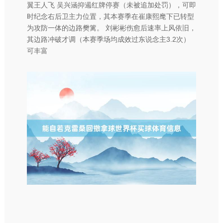
翼王人飞 吴兴涵抑遏红牌停赛（未被追加处罚），可即
时纪念右后卫主力位置，其本赛季在崔康熙麾下已转型
为攻防一体的边路樊篱。 刘彬彬伤愈后速率上风依旧，
其边路冲破才调（本赛季场均成效过东说念主3.2次）
可丰富