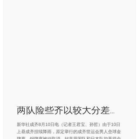
两队险些齐以较大分差见效世界杯买球体育信息
新华社成齐8月10日电（记者王君宝、孙哲）由于10日
上昼成齐捏续降雨，原定举行的成齐世运会男人垒球金
牌赛、铜牌赛被动取消，好意思国队和日本队均赢得金