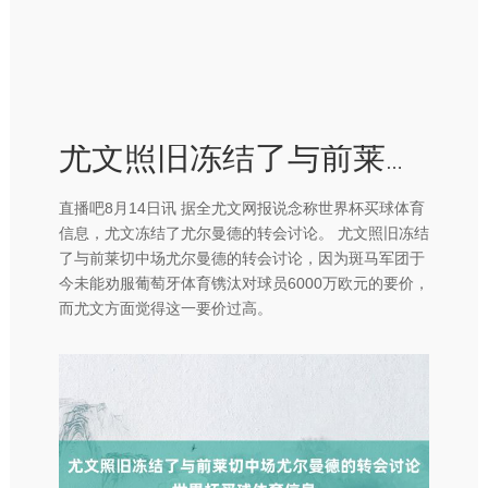
尤文照旧冻结了与前莱切中场尤尔曼德的转会讨论世界杯买球体育信息
直播吧8月14日讯 据全尤文网报说念称世界杯买球体育
信息，尤文冻结了尤尔曼德的转会讨论。 尤文照旧冻结
了与前莱切中场尤尔曼德的转会讨论，因为斑马军团于
今未能劝服葡萄牙体育镌汰对球员6000万欧元的要价，
而尤文方面觉得这一要价过高。