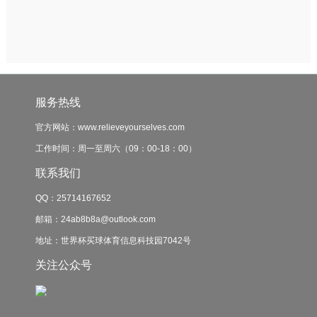
服务热线
官方网站：www.relieveyourselves.com
工作时间：周一至周六（09：00-18：00）
联系我们
QQ：25714167652
邮箱：24ab8b8a@outlook.com
地址：世界杯买球体育信息科技园7042号
关注公众号