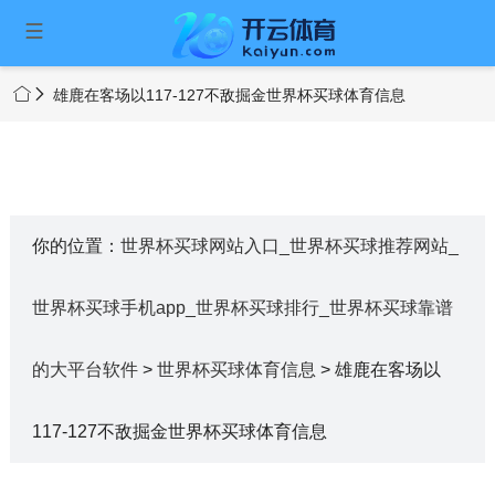
雄鹿在客场以117-127不敌掘金世界杯买球体育信息
你的位置：
世界杯买球网站入口_世界杯买球推荐网站_
世界杯买球手机app_世界杯买球排行_世界杯买球靠谱
的大平台软件
>
世界杯买球体育信息
> 雄鹿在客场以
117-127不敌掘金世界杯买球体育信息