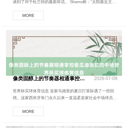
谈到了对于杜兰特的最新坏话。 Shams称：“太阳最近主要
在跟三支戎行谈对于杜兰特的交游，折柳是热火、火箭和丛
林狼，杜兰特和他的牙东说念主克莱蒙正在盘考其下一个倡
MORE
导地，可能会是一支薪资空间有余的球队世界杯买球体育信
息，毕竟杜兰特的下赛季的年薪为5470万好意思元。我被见
告，杜兰特并不念念去丛林狼。”
像类固醇上的节奏器相通掌控着瓜迪奥拉的中场世界杯买球体育信息
2026-07-09
世界杯买球体育信息 皇家马德里的夏日打算际遇了一些回
绝。这家西班牙朱门永久以来一直温柔皇家社会中场球员马
丁·祖比门迪，视其为要道筹画，但阿森纳简略将获取这场竞
争。 由于枪手准备支付其一起6000万欧元的解约金并提供
MORE
高额工资，皇马目下正在寻找其他筹画——他们的筹画不
小。 说明西班牙的报说念（通过《AS》），皇家马德里目