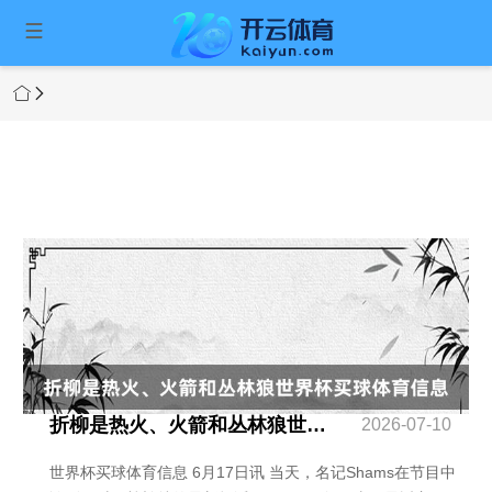
折柳是热火、火箭和丛林狼世界杯买球体育信息
2026-07-10
世界杯买球体育信息 6月17日讯 当天，名记Shams在节目中