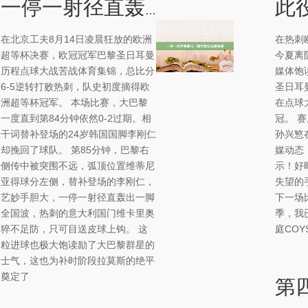
一停一射径直轰出一脚全国波体育集锦
在北京工夫8月14日凌晨狂放的欧洲
在热刺
超等杯决赛，欧冠冠军巴黎圣日耳曼
今夏离
历程点球大战苦战体育集锦，总比分
媒体饱
6-5逆转打败热刺，队史初度摘得欧
圣日耳
洲超等杯冠军。 本场比赛，大巴黎
在点球
一度直到第84分钟依然0-2过期。相
冠。 
干词替补登场的24岁韩国国脚李刚仁
孙兴慜
却挽回了球队。 第85分钟，巴黎右
媒动态
侧传中被突围不远，弧顶位置维蒂尼
示！好
亚得球分左侧，替补登场的李刚仁，
失望的
艺妙手胆大，一停一射径直轰出一脚
下一场
全国波，热刺的意大利国门维卡里奥
季，我
猝不足防，只可目送皮球上钩。 这
庭COY
粒进球也极大饱读励了大巴黎群星的
士气，这也为补时阶段拉莫斯的绝平
奠定了