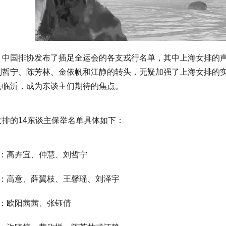
，中国排协发布了插足全运会的各支戎行名单，其中上海女排的
刘哲宁、陈芳林、金依帆和江静的转头，无疑加强了上海女排的实
去临沂，成为东谈主们期待的焦点。
女排的14东谈主保举名单具体如下：
攻：高卉宜、仲慧、刘哲宁
攻：高意、薛翼枝、王馨瑶、刘泽宇
应：欧阳茜茜、张钰倩