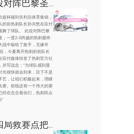
此役对阵巴黎圣日耳曼体育集锦
欧超杯碰到失利后体育集锦，
队的前热刺队长孙兴慜在应付
读舞了球队。 此役对阵巴黎
曼，一度2-0跨越的热刺最终
大战中输给了敌手，无缘夺
赛后，今夏离开热刺的前队长
在应付媒体转发了热刺官方社
，并写说念：“为球队感到显
时光很快就会到来，目下不是
手艺，让咱们积极起来，理睬
比赛。前线还有一个伟大的赛
已经在念念着你们，热刺民众
S”
第四局救赛点把比赛拖入决胜局体育集锦