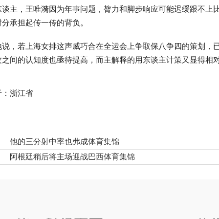
东谈主，王唯漪因为年事问题，膂力和脚步响应可能迟缓跟不上
时分承担起传一传的背负。
地说，若上海女排这声威巧合在全运会上争取保八争四的策划，
攻之间的认知度也亟待提高，而主解释的用东谈主计策又显得相
于：浙江省
篇：
他的三分射中率也弗成体育集锦
篇：
阿根廷稍后将主场迎战巴西体育集锦