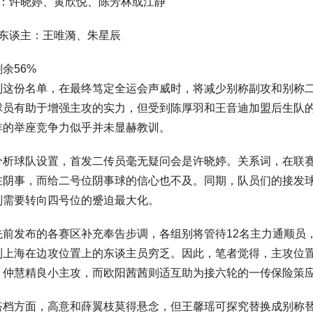
传：许晓婷、黄欣悦、陈芳林或江静
田东谈主：王唯漪、朱星辰
余56%
到这份名单，在最终笃定全运会声威时，将减少别称副攻和别称
球员有助于增强主攻的实力，但受到陈厚羽和王音迪加盟后生队
排的举座竞争力似乎并未显赫教训。
分析球队设置，首发二传员毫无疑问会是许晓婷。关系词，在联
在阴事，而给二号位阴事球的信心也不及。同期，队员们的接发
则需要转向四号位的蹙迫最大化。
先前发布的各赛区补充奉告步调，各组别将管待12名主力通顺员
到上海在边攻位置上的东谈主员穷乏。因此，笔者觉得，主攻位
，仲慧精良小主攻，而欧阳茜茜则适互助为接六轮的一传保险策
搭档方面，高意和薛翼枝莫得悬念，但王馨瑶可探究替换成别称