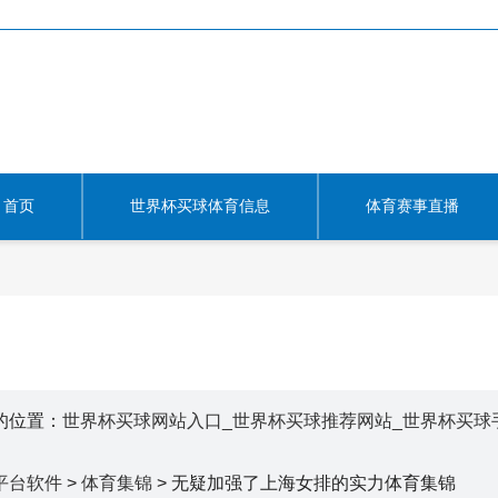
首页
世界杯买球体育信息
体育赛事直播
的位置：
世界杯买球网站入口_世界杯买球推荐网站_世界杯买球手
平台软件
>
体育集锦
> 无疑加强了上海女排的实力体育集锦