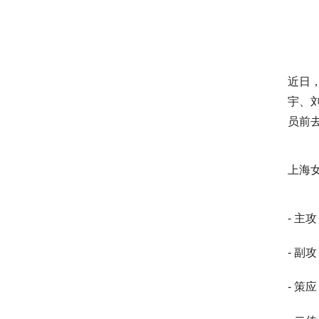
近日
宇、
员前
上海
- 主
- 副
- 策