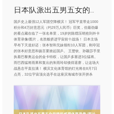
日本队派出五男五女的精锐威望体育录像/图片
国乒史上最强12人军团空降横滨！ 冠军平直带走1000
积分和4万好意思元（约29万人民币）巨奖，但最劲爆
的看点藏在临了一张名单里，19岁的陈熠压哨抢到外卡
体育录像/图片，名胜般挤进宇宙前十战场！ 日本主场
早布下天道好还：张本智和兄妹领衔10人军团，刚夺冠
的张本好意思和扬言要掀起国乒。 王楚钦、孙颖莎手里
执着巴黎奥运会的金卡特权，让国乒多塞进3位猛将。
而巴西猛将雨果和复出的朱雨玲却倏得退赛，让这场大
战悬念平直拉满！ 横滨文化体育馆的灯光将在8月7日
点亮，32位宇宙顶尖选手在这座滨海城市张开拼杀