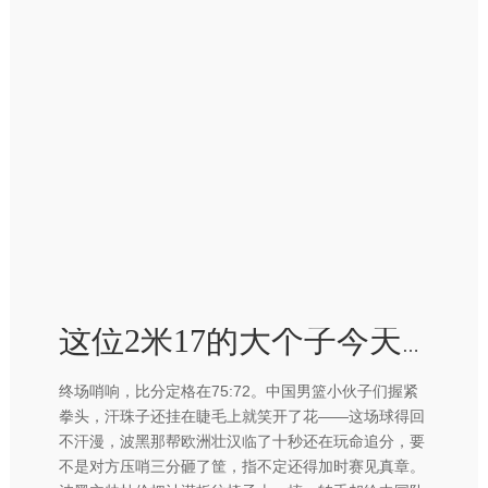
这位2米17的大个子今天硬扛对方中锋体育录像/图片
终场哨响，比分定格在75:72。中国男篮小伙子们握紧
拳头，汗珠子还挂在睫毛上就笑开了花——这场球得回
不汗漫，波黑那帮欧洲壮汉临了十秒还在玩命追分，要
不是对方压哨三分砸了筐，指不定还得加时赛见真章。