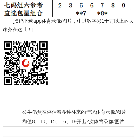
[扫码下载app体育录像/图片，中过数字彩1千万以上的大
家齐在这儿！]
上一篇：
公牛仍然在评估着多种往来的情况体育录像/图片
下一篇：
和值8、10、15、16、18开出2次体育录像/图片