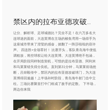
禁区内的拉布亚德攻破球门体育录像/图片
让分、解析球、足球城德比？完全不足！在六万多名大
连球迷的面前，大连英博在主场的梭鱼湾用一场得手为
这座城市带来了澄莹的感奋，掀翻了一阵莎啦啦的容许
声。 四连胜+全场零封！ 比赛开头，客队青岛海牛便低
调粗放，将控球权让给大连英博。大连英博绝不包涵，
在开局阶段同样制造契机，可惜的是拉布亚德、阿利米
和马莱莱错失得分良机。直到第31分钟，马莱莱前场抢
断，吕焯毅传中，禁区内的拉布亚德攻破球门，为大连
英博得回逾越！上半场补时阶段，青岛海牛射门击中立
柱。三场比赛聚首打中门框成了敌手的定数。 下半场，
两边你来我