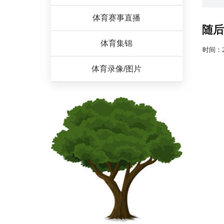
体育赛事直播
随后
体育集锦
时间：20
体育录像/图片