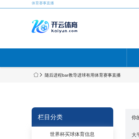
体育赛事直播
随后进程bar教导进球有用体育赛事直播
栏目分类
你
世界杯买球体育信息
大