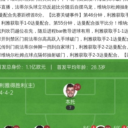
事直播，法蒂尔头球立功反超比分随后自摆乌龙，维纳尔杜姆抽
3达曼配合先赛距榜首8分。【比赛关键事件】第46分钟，利雅获
，利雅获取手1-0达曼配合。第55分钟，达曼配合扳平比分！维
裁判吹罚越位在先，随后进程bar教导进球有用，利雅获取手1-1
球开到禁区门前法蒂尔高高跃入手球破门，利雅获取手2-1达曼配
底传到门前法蒂尔伸脚一挡到自家球门，利雅获取手2-2达曼配合
球维纳尔杜姆点球点隔邻抽射破门，利雅获取手2-3达曼配合。