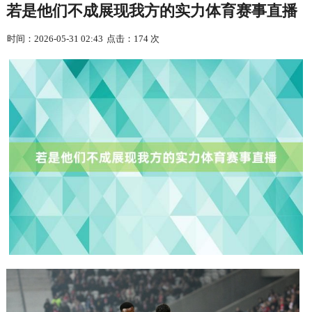
若是他们不成展现我方的实力体育赛事直播
时间：2026-05-31 02:43
点击：174 次