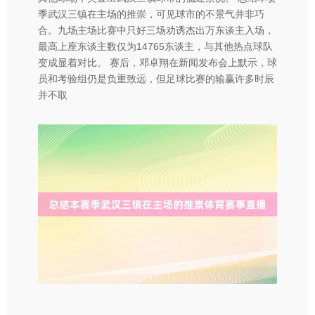
季武汉三镇在主场的推崇，可见球市的不景气并非巧
合。九场主场比赛中只好三场劝诱杰出万东谈主入场，
最高上座东谈主数仅为14765东谈主，与其他热点球队
变成显着对比。 赛后，邓卓翔在新闻发布会上默示，球
员和考验组仍是负重致远，但足球比赛的输赢许多时辰
并不取