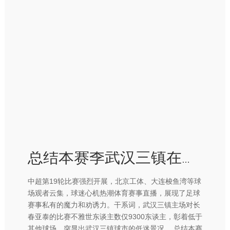
总结本赛季武汉三镇在主场的推崇体育赛事直播
中超第19轮比赛强烈开展，北京工体、大连梭鱼湾等球
场观者云集，球迷心机热潮体育赛事直播，展现了足球
赛事私有的魔力和劝诱力。干系词，武汉三镇主场对长
春亚泰的比赛不雅世东谈主数仅9300东谈主，彰着低于
其他球场，突显出武汉三镇球市的低迷景况。 总结本赛