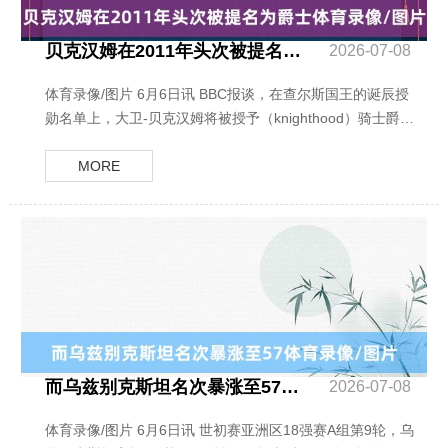
贝克汉姆在2011年头次被提名为爵士体育录像/图片
2026-07-08
体育录像/图片 6月6日讯 BBC报谈，在查尔斯国王的诞辰授
勋名单上，大卫-贝克汉姆将被授予（knighthood）骑士爵
位。 这位50岁的前英格兰足球队队长于2003年被授予大英
帝国勋章（OBE）。但BBC体育被呈文，由于他的足球糊口
MORE
和对英国社会的孝敬，他将获取进一步的招供，获奖名单将
于下周公布。 贝克汉姆曾为曼联、皇马、洛杉矶星河队、巴
黎圣日耳曼和AC米兰遵循，并于2013年退役。据报谈，贝
克汉姆在2011年头次被提名为爵士。2017年，几家英国报
纸刊登了败露的电子邮件的细节，贝克汉姆在邮
而乌兹别克斯坦名次暴涨至57体育录像/图片
2026-07-08
体育录像/图片 6月6日讯 世初赛亚洲区18强赛A组第9轮，乌