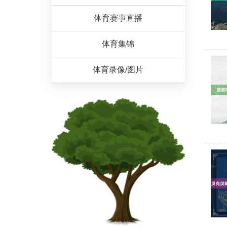
体育赛事直播
体育集锦
体育录像/图片