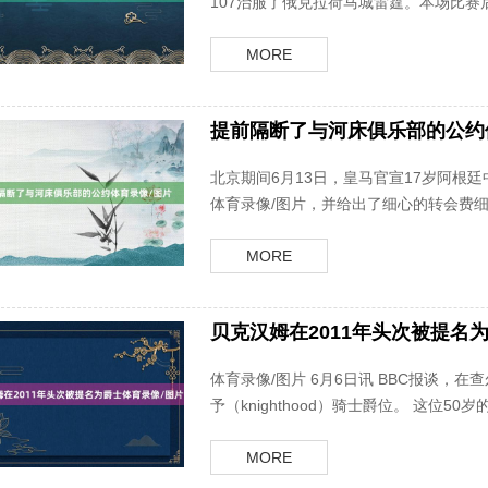
107治服了俄克拉荷马城雷霆。本场比赛
再行占据了这轮系列赛中的上风。 本场比
Caruso）的推崇其实并不睬思。卡鲁索全
MORE
球2中2，取得了8分5篮板4助攻2抢断的
面，卡鲁索在预防端的推崇是值得细成见
提前隔断了与河床俱乐部的公约
北京期间6月13日，皇马官宣17岁阿根
体育录像/图片，并给出了细心的转会费细节
图片·马斯坦图诺与皇家马德里共同实施
约。该球员将在2025年海外足联世俱杯狂
MORE
万欧元，罕见于7260万好意思元，成
得4500万欧元（5170万好意思元）。 其
体育录像/图片 6月6日讯 BBC报谈，
予（knighthood）骑士爵位。 这位5
章（OBE）。但BBC体育被呈文，由于
的招供，获奖名单将于下周公布。 贝克
MORE
和AC米兰遵循，并于2013年退役。据报