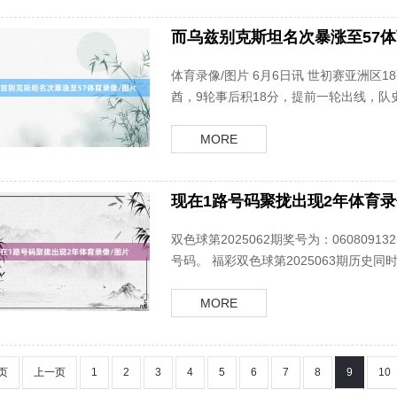
年，几家英国报纸刊登了败露的电子邮件
而乌兹别克斯坦名次暴涨至57体
体育录像/图片 6月6日讯 世初赛亚洲区1
酋，9轮事后积18分，提前一轮出线，队
年时，印度宇宙名秩序97，乌兹别克斯坦
兹别克斯坦名次暴涨至57，如今还初次
MORE
段小组赛。1950年体育录像/图片，印
现在1路号码聚拢出现2年体育录
双色球第2025062期奖号为：0608091
号码。 福彩双色球第2025063期历史
063期奖号为07，开出1路红球，现在1
出，原宥号码04。 第二位分析：旧年第0
MORE
现4年，本年同时瞻望2路号码无间开出，
16，开出1路红球，现在2路号码轮空1
页
上一页
1
2
3
4
5
6
7
8
9
10