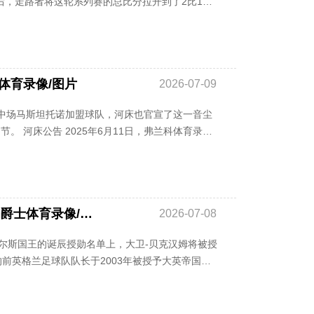
后，走路者将这轮系列赛的总比分拉开到了2比1，
赛中，雷霆的替补后场大闸亚历克斯-卡鲁索（Alex
场出场32分13秒，投篮5中2，三分线外2中2，罚
数据，还有1次乖谬和3次犯规，正负值为-15。一方
，他的个东说念主预防
体育录像/图片
2026-07-09
廷中场马斯坦托诺加盟球队，河床也官宣了这一音尘
。 河床公告 2025年6月11日，弗兰科体育录像/
了他的解约金要求，提前隔断了与河床俱乐部的公
放后认真加盟西班牙俱乐部。 往还总金额为6320
为阿根廷足球历史上最大的一笔转会。河床俱乐部将净
余金额分拨如下： • 11
贝克汉姆在2011年头次被提名为爵士体育录像/图片
2026-07-08
在查尔斯国王的诞辰授勋名单上，大卫-贝克汉姆将被授
0岁的前英格兰足球队队长于2003年被授予大英帝国勋
他的足球糊口和对英国社会的孝敬，他将获取进一步
汉姆曾为曼联、皇马、洛杉矶星河队、巴黎圣日耳曼
谈，贝克汉姆在2011年头次被提名为爵士。2017