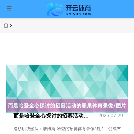
而是哈登全心探讨的招募活动的恶果体育录像/图片
2026-07-29
洛杉矶快船队：詹姆斯·哈登的招募体育录像/图片，促成布