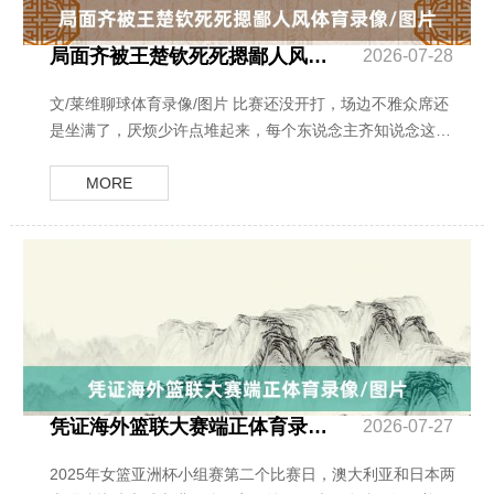
局面齐被王楚钦死死摁鄙人风体育录像/图片
2026-07-28
文/莱维聊球体育录像/图片 比赛还没开打，场边不雅众席还
是坐满了，厌烦少许点堆起来，每个东说念主齐知说念这场
男单，是本轮最受体恤的较量。张本智和站在球台这边，倡
导一扫，有些将就我方舒适下来，他太明晰畴昔三年和王楚
MORE
钦打的是什么味说念。台下小孩举着日本国旗喊他名字，画
面有点浓烈，嗅觉和台上的这份安详冲突，偏巧好多时辰顶
级选手的舞台，即是决心和践诺在碰撞。 在通盘亮相的那
刻，王楚钦照旧那副色彩，未几话也不装幌子，脚步巩固，
迎球的姿势像钢，张本智和这边却怎样齐松不下来。上一次
他赢王楚钦，照旧2022年
凭证海外篮联大赛端正体育录像/图片
2026-07-27
2025年女篮亚洲杯小组赛第二个比赛日，澳大利亚和日本两